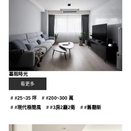
暮瑕時光
看更多
# #25~35 坪
# #200~300 萬
# #現代極簡風
# #3房2廳2衛
# #舊翻新