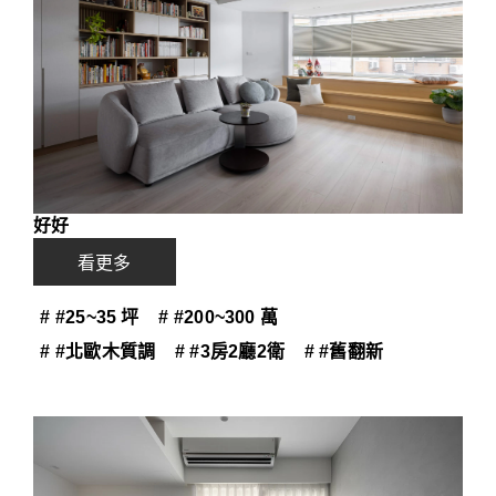
好好
看更多
# #25~35 坪
# #200~300 萬
# #北歐木質調
# #3房2廳2衛
# #舊翻新