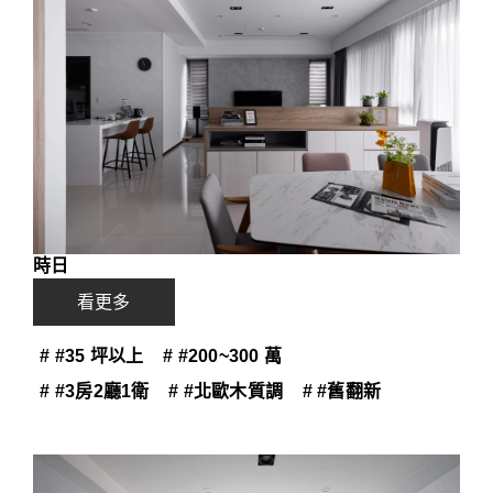
時日
看更多
# #35 坪以上
# #200~300 萬
# #3房2廳1衛
# #北歐木質調
# #舊翻新