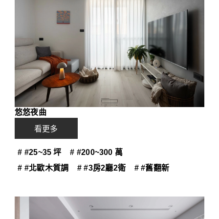
悠悠夜曲
看更多
# #25~35 坪
# #200~300 萬
# #北歐木質調
# #3房2廳2衛
# #舊翻新