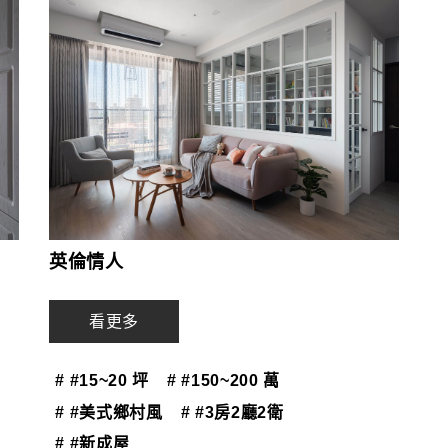
英倫情人
看更多
# #15~20 坪
# #150~200 萬
# #美式鄉村風
# #3房2廳2衛
# #新成屋