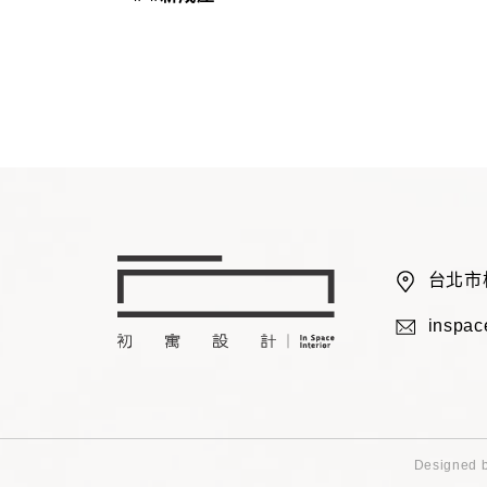
台北市
inspa
Designed 