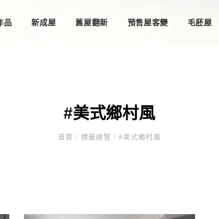
作品
新成屋
舊屋翻新
預售屋客變
毛胚屋
#美式鄉村風
首頁
/
標籤總覽
/
#美式鄉村風