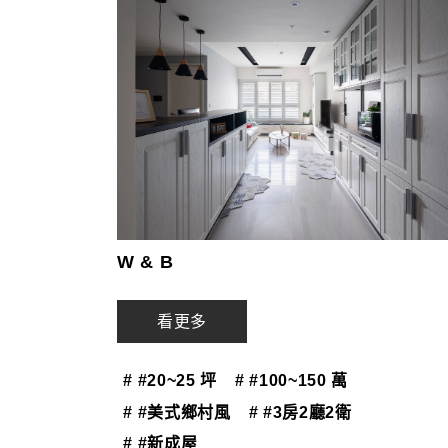
W & B
看更多
# #20~25 坪
# #100~150 萬
# #美式鄉村風
# #3房2廳2衛
# #新成屋