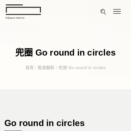
兜圈 Go round in circles
首頁
/
舊屋翻新
/
兜圈 Go round in circles
Go round in circles