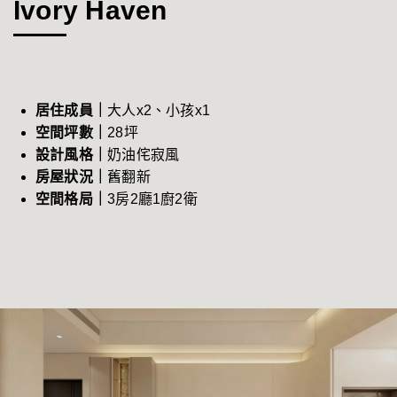
Ivory Haven
居住成員｜
大人x2、小孩x1
空間坪數｜
28
坪
設計風格｜
奶油
侘寂
風
房屋狀況｜
舊翻新
空間格局｜
3
房2廳1廚2衛