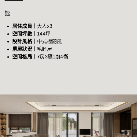
謐
居住成員｜
大人x3
空間坪數｜
144坪
設計風格｜
中式極簡
風
房屋狀況｜
毛胚
屋
空間格局｜7
房3廳1廚4衛