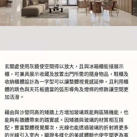
玄關處使用灰鏡使空間得以放大，且與冰箱櫃銜接展示
櫃，可兼具展示收藏及放置出門所需的隨身物品，鞋櫃及
收納櫃體設計為一字型可以讓整體視覺感延伸，且利用櫃
體的跳色與天花板適當的弧形導角及燈條的修飾讓空間更
加活潑。
藉由與沙發同高的矮牆上方增加玻璃既能夠區隔機能，也
能夠有牆體帶來的踏實感。因矮牆與玻璃的材質相互搭
配，豐富整體視覺層次，光線也能透過玻璃的折射將更多
的光線引入室內，顯現多樣化的美感體驗也使空間更為寬