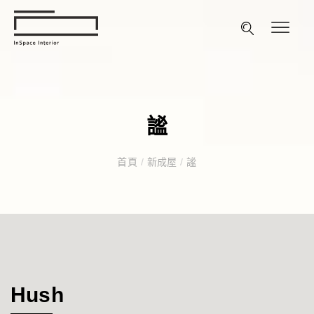
謐
首頁
/
新成屋
/
謐
Hush