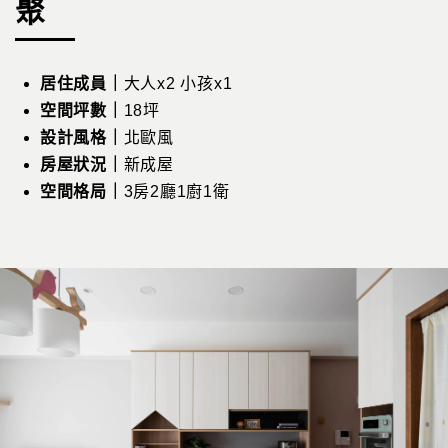
聚
居住成員｜
大人
x2
小孩
x1
空間坪數｜
18
坪
設計風格｜
北歐風
房屋狀況｜
新成屋
空間格局｜
3
房
2
廳
1
廚
1
衛