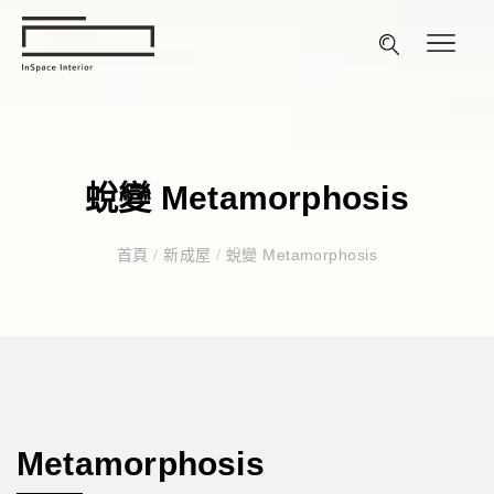
蛻變 Metamorphosis
首頁
/
新成屋
/
蛻變 Metamorphosis
Metamorphosis