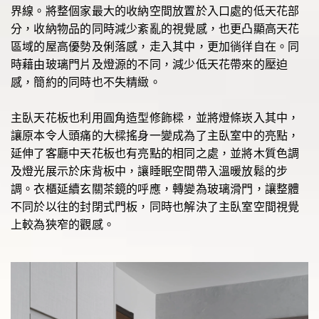
界線。將整個家最大的收納空間放置於入口處的低天花部
分，收納物品的同時減少紊亂的視覺感，也更凸顯高天花
區域的屋高優勢及俐落感，走入其中，更加徜徉自在。同
時藉由玻璃門片及燈源的不同，減少低天花帶來的壓迫
感，簡約的同時也不失精緻。
主臥天花板也利用圓角造型修飾樑，並將燈條崁入其中，
讓原本令人頭痛的大樑搖身一變成為了主臥室中的亮點，
延伸了客廳中天花板也有亮點的相同之處，並將木質色調
及燈光展示於床背板中，讓睡眠空間帶入溫暖放鬆的步
調。衣櫃延續玄關茶鏡的呼應，轉變為玻璃滑門，讓整體
不同於以往的封閉式門板，同時也解決了主臥室空間視覺
上較為狹窄的觀感。