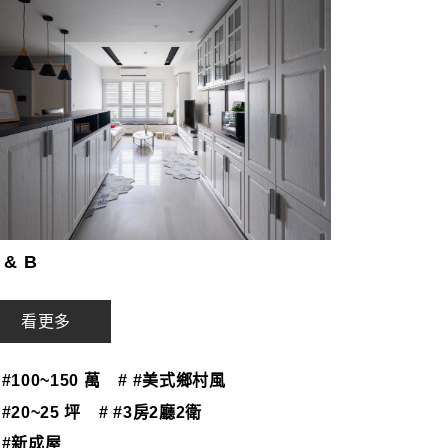
 & B
看更多
 #100~150 萬
# #美式鄉村風
 #20~25 坪
# #3房2廳2衛
 #新成屋