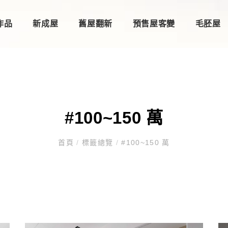
作品
新成屋
舊屋翻新
預售屋客變
毛胚屋
#100~150 萬
首頁
/
標籤總覽
/
#100~150 萬