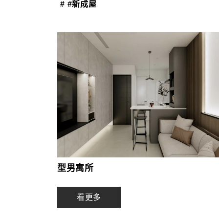
# #新成屋
型男寓所
看更多