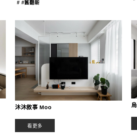
# #舊翻新
烏
沐沐敘事 Moo
看更多